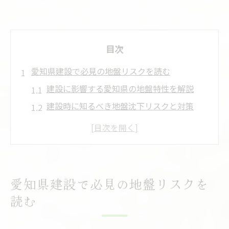
目次
愛知県建設で必見の地盤リスクを読む
建設に影響する愛知県の地盤特性を解説
建設時に知るべき地盤沈下リスクと対策
愛知県建設で注目したい液状化の危険性
標準仕様書から読み解く建設地選びの注意
点
建設に役立つ愛知県土木工事の現場知識
愛知県建設で必見の地盤リスクを
半田市やあま市における建設安全性の要点
読む
半田市・あま市で押さえたい建設地盤情報
建設安全性に影響する地盤動向のチェック