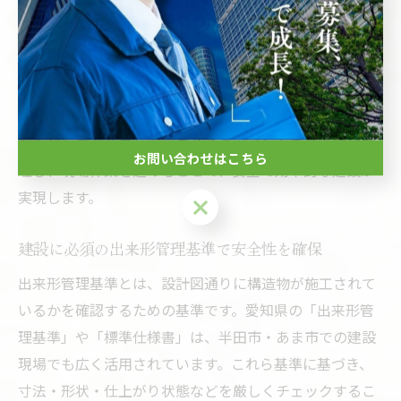
の事故例をもとに、注意喚起を行いながらリスク感度を
高めることが重要です。経験者だけでなく、初心者にも
わかりやすい指導体制を整えることで、現場全体の安全
文化が醸成されます。
また、地盤特性に応じた仮設計画や災害時の避難経路確
保なども欠かせません。これらのポイントを体系的に整
お問い合わせはこちら
理し、現場作業を進めることで、安全で効率的な建設が
実現します。
お問い合わせはこちら
建設に必須の出来形管理基準で安全性を確保
出来形管理基準とは、設計図通りに構造物が施工されて
いるかを確認するための基準です。愛知県の「出来形管
理基準」や「標準仕様書」は、半田市・あま市での建設
現場でも広く活用されています。これら基準に基づき、
寸法・形状・仕上がり状態などを厳しくチェックするこ