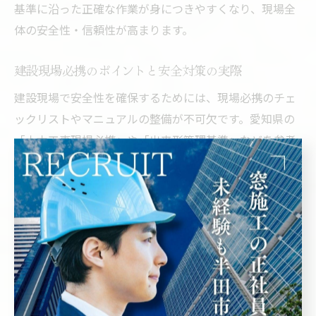
基準に沿った正確な作業が身につきやすくなり、現場全
体の安全性・信頼性が高まります。
建設現場必携のポイントと安全対策の実際
建設現場で安全性を確保するためには、現場必携のチェ
ックリストやマニュアルの整備が不可欠です。愛知県の
「土木工事現場必携」や「出来形管理基準」などを参考
に、現場ごとに必要な安全対策を具体的に洗い出してお
きましょう。特に半田市・あま市のような地盤リスクが
存在する地域では、事故防止のための注意点が多岐にわ
たります。
代表的な安全対策としては、作業前の現場点検や資材・
重機の定期的な点検、作業員への安全教育の徹底などが
挙げられます。現場では「ヒヤリ・ハット」体験や過去