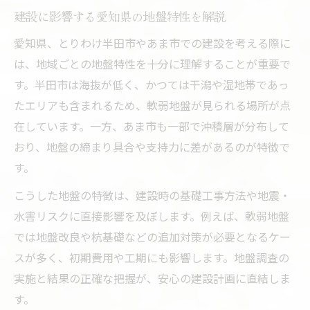
建設に影響する愛知県の地盤特性を解説
方法
土木工事標準仕様書を活かした建設現場の
愛知県、とりわけ半田市やあま市での建設を考える際に
工夫
は、地域ごとの地盤特性を十分に理解することが重要で
建設現場必携のポイントと安全対策の実際
す。半田市は海抜が低く、かつては干潟や湿地帯であっ
たエリアも含まれるため、軟弱地盤が見られる場所が点
建設に必須の出来形管理基準で安全性を確
在しています。一方、あま市も一部で沖積層が分布して
保
おり、地盤の締まり具合や支持力に差があるのが特徴で
建設検討時に知るべき将来性と地盤動向
す。
将来性を考慮した建設エリア選びの基準
こうした地盤の特徴は、建設時の基礎工事方法や地震・
建設時に注目したい人口動態と消滅可能性
水害リスクに直接影響を及ぼします。例えば、軟弱地盤
地盤調査で判明する地域リスクと建設の関
では地盤改良や杭基礎などの追加対策が必要となるケー
係
スが多く、初期費用や工期にも影響します。地盤調査の
建設地の価値を左右する標準仕様書の重要
実施と結果の正確な把握が、安心の建設計画に直結しま
性
す。