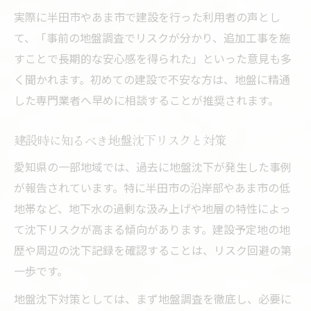
将来的な資産価値を高める建設地盤の見極
実際に半田市やあま市で建設を行った利用者の声とし
め方
て、「事前の地盤調査でリスクが分かり、追加工事を施
地盤調査から導く建設リスク回避のヒント
すことで長期的な安心感を得られた」といった意見も多
地盤調査で把握する建設リスクの種類と対
く聞かれます。初めての建設で不安な方は、地盤に精通
策
した専門業者へ早めに相談することが推奨されます。
建設計画に役立つ土木工事管理基準の使い
方
建設時に知るべき地盤沈下リスクと対策
地盤調査と標準構造図の読み解き方を解説
愛知県の一部地域では、過去に地盤沈下が発生した事例
建設における出来形管理基準の活用ポイン
が報告されています。特に半田市の沿岸部やあま市の低
ト
地帯など、地下水の過剰な汲み上げや地層の特性によっ
建設リスクを減らすための現場必携知識
て沈下リスクが高まる傾向があります。建設予定地の地
住みやすさで考える愛知の建設エリア選び
歴や周辺の沈下記録を確認することは、リスク回避の第
一歩です。
建設と将来性を両立するエリア選定のコツ
暮らしやすい建設地を選ぶための地盤評価
地盤沈下対策としては、まず地盤調査を徹底し、必要に