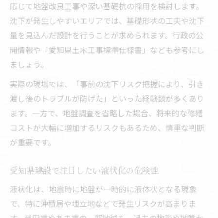
応じて地盤改良工事や深い基礎杭の採用を検討します。
消滅可能性都市と建設の関係性をチェック
沈下が発生しやすいエリアでは、基礎形状の工夫や沈下
建設地選びに役立つ人口動態の見極め方
量を見込んだ設計を行うことが求められます。行政の公
建設の安心を支えるエリア情報活用術
開情報や「愛知県土木工事標準仕様書」なども参考にし
建設計画に役立つ地盤情報と将来展望
ましょう。
建設計画時に押さえるべき地盤情報の集め
実際の現場では、「事前の沈下リスク把握により、引き
方
渡し後のトラブルが防げた」といった経験談が多くあり
将来展望をふまえた建設地選びの判断基準
ます。一方で、地盤調査を省略した場合、将来的な修繕
建設成功のカギとなる土木工事標準仕様書
コストが大幅に増加するリスクもあるため、慎重な判断
建設における出来形管理基準の最新動向
が重要です。
建設と資産価値を高める地盤対策の実践例
愛知県建設で注目したい液状化の危険性
液状化は、地震時に地盤が一時的に液体状となる現象
で、特に沖積層や埋立地などで発生リスクが高まりま