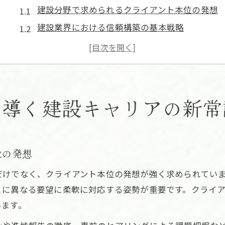
建設分野で求められるクライアント本位の発想
建設業界における信頼構築の基本戦略
クライアント要望を反映した建設キャリア形成
建設現場で活きるクライアント対応力の磨き方
クライアント志向が建設職の安定に与える影響
半田市・津島市で磨く建設業界の信頼力とは
が導く建設キャリアの新常
建設業界で信頼が評価される理由を解説
建設現場で重視される信頼関係の築き方
建設分野で信頼力を高める実践的アプローチ
位の発想
建設キャリアに不可欠な信頼力の育て方
だけでなく、クライアント本位の発想が強く求められてい
建設業界で活躍するための信頼獲得術
とに異なる要望に柔軟に対応する姿勢が重要です。クライ
建設の現場で実現する成長とキャリアアップ術
います。
建設現場で成長を実感する具体的な方法