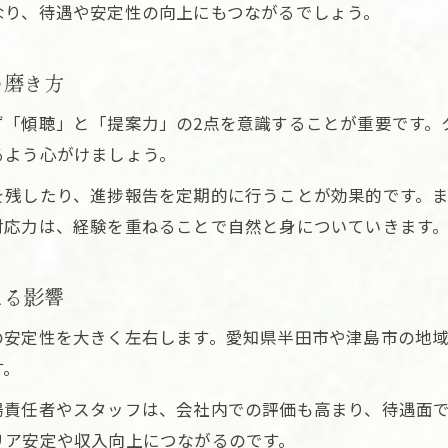
なり、待遇や安定性の向上にもつながるでしょう。
建設現場で必要な関係性の築き方を解説
建設スキル向上が仕事獲得に繋がる理由
の磨き方
建設キャリアで安定を得るための工夫
ず「傾聴」と「提案力」の2点を意識することが重要です。
信頼を築く建設キャリア形成の実践ポイント
るよう心がけましょう。
建設業界で信頼を得るための行動指針
を残したり、進捗報告を定期的に行うことが効果的です。
建設キャリアを支える信頼構築の秘訣
対応力は、経験を重ねることで自然と身についていきます
建設分野で信頼を積み重ねる具体策
お問い合わせはこちら
お問い合わせはこちら
建設現場で信頼力を高める日々の工夫
える影響
建設キャリアの安定に繋がる信頼の重要性
の安定性を大きく左右します。愛知県半田市や津島市の地
す。
場責任者やスタッフは、会社内での評価も高まり、待遇面
リア安定や収入向上につながるのです。