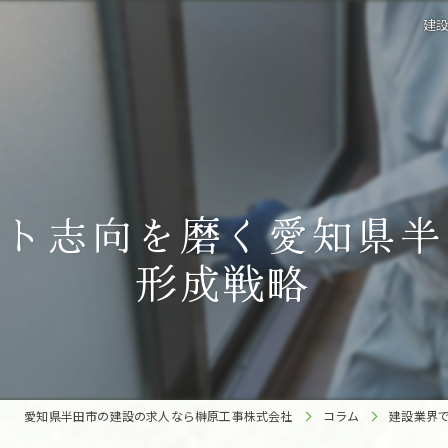
建
ント志向を磨く愛知県半
形成戦略
愛知県半田市の建設の求人なら榊原工事株式会社
コラム
建設業界