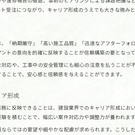
ンや進捗報告の徹底、事前のヒアリングによる課題把握な
建設分野でのキャリアアップに必要な視点
ート受注につながり、キャリア形成のうえでも大きな強みと
建設現場の経験がキャリア形成に与える影響
建設業界で成長し続けるための学び方
建設職の成長事例とキャリアアップのコツ
は、「納期厳守」「高い施工品質」「迅速なアフターフォ
地域貢献を目指す建設職の歩み方を解説
アントの意向を的確に反映することが信頼構築の要となっ
建設業界で地域貢献を実践する働き方
な対応や、工事中の安全管理にも細心の注意を払うことが
建設現場で求められる地域連携のポイント
することで、安心感と信頼感を与えることができます。
建設職が地域社会に果たす役割を考える
建設分野における地域密着型キャリア形成
リア形成
建設を通じた地域課題解決の取り組み方
業務に反映できることは、建設業界でのキャリア形成にお
安定受注へ繋がる関係構築と建設スキル向上
経験を積むことで、幅広い案件対応力や調整力が養われま
建設業界で安定受注を実現する信頼構築術
域ならではの要望や細やかな配慮が求められます。こうし
建設分野での受注増に役立つスキルアップ法