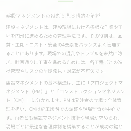
建設マネジメント用語の覚え方と応用
建設マネジメントの役割と基本構造を解説
コミュニケーションに強い建設用語活用術
建設マネジメントは、建設現場における多様な作業や工
建設の現場力を上げる実務知識の整理
程を円滑に進めるための管理手法です。その役割は、品
建設マネジメントならPMとCMの違いを理解
質・工期・コスト・安全の4要素をバランスよく管理す
建設マネジメントにおけるPMとCMの比較
ることにあります。現場での混乱やトラブルを未然に防
現場で役立つPMとCMの使い分けポイント
ぎ、計画通りに工事を進めるためには、各工程ごとの進
建設管理の多様な役割と責任の違い
捗管理やリスクの早期発見・対応が不可欠です。
建設マネジメント技術から見るPMとCM
建設マネジメントの基本構造は、主に「プロジェクトマ
建設現場でのPM・CM選択の基準とは
ネジメント（PM）」と「コンストラクションマネジメン
しんどさ比較から見る建設職の適性と選び方
ト（CM）」に分かれます。PMは発注者の立場で全体管
建設業のしんどさを現場比較から分析
理を担い、CMは施工段階での調整や現場監督が中心で
建設マネジメントで働きやすさを判断
す。両者とも建設マネジメント技術や経験が求められ、
現場ごとに最適な管理体制を構築することが成功の鍵と
建設職の適性と向き不向きを知る方法