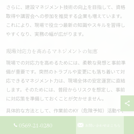
さらに、建設マネジメント技術の向上を目指して、資格
取得や講習会への参加を推奨する企業も増えています。
これにより、現場で役立つ最新の知識やスキルを習得し
やすくなり、実務の幅が広がります。
現場対応力を高めるマネジメントの知恵
現場での対応力を高めるためには、柔軟な発想と事前準
備が重要です。突然のトラブルや変更にも落ち着いて対
応できるマネジメント力は、現場全体の安定運営に直結
します。そのためには、普段からリスクを想定し、事前
に対応策を準備しておくことが欠かせません。
具体的な方法として、作業前のKY（危険予知）活動や、
緊急時の連絡体制の明確化があります。例えば、現場で
0569-21-0280
お問い合わせはこちら
体調不良者が出た場合も、事前に役割分担や代替要員の