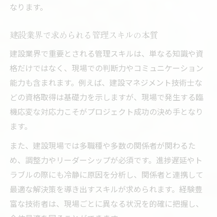
なります。
現場で体感する建設職種ごとの違い
建設現場のやりがいと負担のバランス
建設業界で求められる管理スキルの本質
建設マネジメント現場で活きる判断力と工夫
建設業界で重要とされる管理スキルは、単なる知識や資
建設現場で求められる判断力の磨き方
格だけではなく、現場での判断力やコミュニケーション
建設マネジメントで発揮する工夫の実例
能力も含まれます。例えば、建設マネジメント技術士な
現場対応力を高めるマネジメントの知恵
どの資格取得は基礎力を示しますが、現場で発生する臨
建設業でトラブル回避する判断のコツ
機応変な対応力こそがプロジェクト成功の決め手となり
建設マネジメント技術を現場で活かす方法
ます。
実践的な建設マネジメント手法の極意
また、建設現場では多職種や多数の関係者が関わるた
建設マネジメント現場で使う実践的手法
め、調整力やリーダーシップが必須です。進捗遅延やト
ラブルの際にも冷静に原因を分析し、関係者と連携して
建設業におけるリスク管理の要点と工夫
最適な解決策を導き出すスキルが求められます。経験豊
建設マネジメント技術を実務で活かす術
富な技術者は、現場ごとに異なる状況を的確に把握し、
成功する建設現場のマネジメント事例集