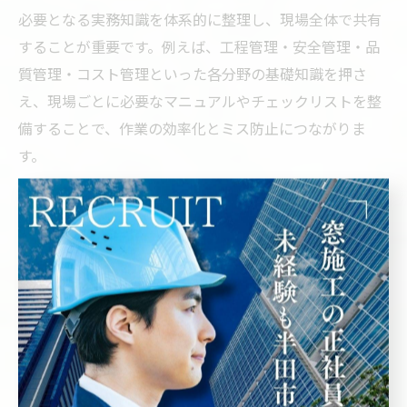
必要となる実務知識を体系的に整理し、現場全体で共有
することが重要です。例えば、工程管理・安全管理・品
質管理・コスト管理といった各分野の基礎知識を押さ
え、現場ごとに必要なマニュアルやチェックリストを整
備することで、作業の効率化とミス防止につながりま
す。
特に建設マネジメント技術の中核となる「工程表の作
成」「出来高管理」「リスクアセスメント」などは、実
際の現場で頻繁に活用される知識です。これらを整理し
ておくことで、急なトラブルや仕様変更にも柔軟に対応
できる力が養われます。
また、実務知識の整理には、現場で発生した失敗事例や
成功事例を記録・共有することも欠かせません。例え
ば、施工手順の見直しやチェックポイントの明確化を行