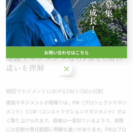
うことで、同じミスの再発を防ぎ、現場全体の技術力向
上に寄与します。建設マネジメント資格の勉強や技術講
習会への参加も、知識の幅を広げる有効な方法です。
日々の積み重ねが、現場力を確実に底上げします。
お問い合わせはこちら
建設マネジメントならPMとCMの
違いを理解
お問い合わせはこちら
建設マネジメントにおけるPMとCMの比較
建設マネジメントの現場では、PM（プロジェクトマネジ
メント）とCM（コンストラクションマネジメント）がよ
く取り上げられます。両者は一見似ているようで、実際
には役割や責任範囲に明確な違いがあります。PMはプロ