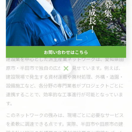
実際に現場で働く人々の声として、「ものづくりの達成
感」や「地域への貢献意識」が挙げられており、建設発
の産業展開が雇用や地域活性化に直結している点も見逃
せません。
建設と連動した派生産業ネットワークの実態
お問い合わせはこちら
建設業を中心とした派生産業ネットワークは、愛知県田
お問い合わせはこちら
原市・半田市で独自の広がりを見せています。例えば、
建設現場で発生する資材運搬や廃材処理、外構・造園・
設備施工など、各分野の専門業者がプロジェクトごとに
連携することで、効率的な工事進行が可能となっていま
す。
このネットワークの強みは、現場ごとに必要なサービス
を柔軟に調達できる点です。実際、半田市や田原市の建