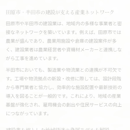
組み
田原市・半田市の建設が支える産業ネットワーク
田原市・半田市で見られる建設発の産業展
開例
田原市や半田市の建設業は、地域内の多様な事業者と密
接なネットワークを築いています。例えば、田原市では
建設と連動した派生産業ネットワークの実
農業が盛んであり、農業用施設や倉庫の建設案件が多
態
く、建設業者は農業経営者や資機材メーカーと連携しな
地域発展に不可欠な建設・派生産業の協働
がら工事を進めています。
事例
半田市においても、製造業や物流業との連携が不可欠で
建設業が形成する産業エコシステムの特徴
す。工場や物流拠点の新設・改修に際しては、設計段階
半田市や田原市で進化する建設事業の最新動向
から専門業者と協力し、効率的な施設配置や最新技術の
建設事業の最新トレンドと地域産業への波
導入を図ることが一般的です。これにより、地域の産業
及
基盤が強化され、雇用機会の創出や住民サービスの向上
半田市・田原市の建設業界で注目の新技術
につながっています。
導入
地域課題に対応する建設業の革新事例を紹
建設業を核とした地域経済の発展モデルを解説