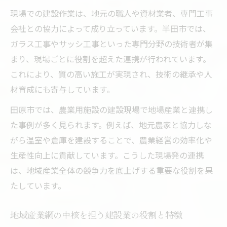
現場での建設作業は、地元の職人や資材業者、専門工事
建設業が新たな産業を生む仕組みとその強
会社との協力によって成り立っています。半田市では、
み
ガラス工事やサッシ工事といった専門分野の技術者が集
地域連携による建設と派生産業の相乗効果
まり、現場ごとに役割を超えた連携が行われています。
田原市や半田市における具体的な連携事例
これにより、質の高い施工が実現され、技術の継承や人
紹介
材育成にも寄与しています。
建設業が地域課題解決に貢献する取り組み
田原市では、農業用施設の建設現場で地場産業と連携し
産業ネットワーク拡大に寄与する建設業の
た事例が多く見られます。例えば、地元農家と協力しな
力
がら温室や倉庫を建設することで、農業経営の効率化や
生産性向上に貢献しています。こうした現場発の連携
は、地域産業全体の競争力を底上げする重要な役割を果
たしています。
地域産業網の中核を担う建設業の役割と特徴