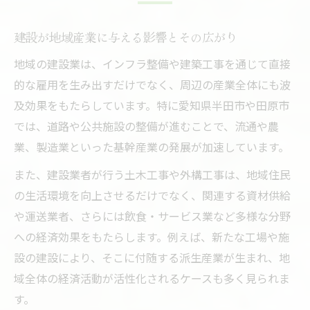
徴
建設視点で読み解く田原市・半田市の産業構造
建設が地域産業に与える影響とその広がり
建設を軸にした田原市・半田市の産業構造
地域の建設業は、インフラ整備や建築工事を通じて直接
分析
的な雇用を生み出すだけでなく、周辺の産業全体にも波
地域経済を支える建設業と農業・製造業の
及効果をもたらしています。特に愛知県半田市や田原市
つながり
では、道路や公共施設の整備が進むことで、流通や農
建設業が牽引する田原市・半田市の成長要
業、製造業といった基幹産業の発展が加速しています。
因を探る
また、建設業者が行う土木工事や外構工事は、地域住民
産業構造の変化に建設が果たす戦略的役割
の生活環境を向上させるだけでなく、関連する資材供給
とは
や運送業者、さらには飲食・サービス業など多様な分野
建設現場から見た地域の多様な派生産業の
への経済効果をもたらします。例えば、新たな工場や施
実情
設の建設により、そこに付随する派生産業が生まれ、地
地域発展に貢献する建設業と派生産業の関係性
域全体の経済活動が活性化されるケースも多く見られま
す。
建設業が派生産業を生み出す地域連携の仕