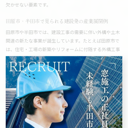
欠かせない要素です。
田原市・半田市で見られる建設発の産業展開例
田原市や半田市では、建設工事の需要に伴い外構や土木
関連の新たな事業が誕生しています。たとえば田原市で
は、住宅・工場の新築やリフォームに付随する外構工事
や、木の伐採を専門とする業者が活躍しています。ま
た、半田市では建設に関わる採用や求人活動が盛んで、
異業種からの転職者も積極的に受け入れられています。
これらの事例からも、建設業が地域に新たなビジネスチ
ャンスを生み出していることが分かります。特に、地元
企業との連携により、建設現場で必要とされるサービス
が多様化し、地域全体の産業バランスが向上していま
す。