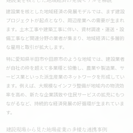
介
建設業を核とした地域経済の発展モデルでは、まず建設
建設業の進化が地域社会にもたらす変化と
プロジェクトが起点となり、周辺産業への需要が生まれ
は
ます。土木工事や建築工事に伴い、資材調達・運送・設
建設事業者同士の連携強化とその効果
備工事など関連分野の業者が集まり、地域経済に多層的
建設の観点から見る愛知県の産業バランスとは
な雇用と取引が拡大します。
建設が愛知県の産業バランスに果たす役割
特に愛知県半田市や田原市のような地域では、建設業者
田原市・半田市を中心とした産業構成の特
が自社の枠を超えて多業種と協働し、農業や製造業、サ
徴
ービス業といった派生産業のネットワークを形成してい
建設業目線で捉える地域経済の安定要因
ます。例えば、大規模なインフラ整備が地域内の物流効
産業バランスを支える建設業の貢献ポイン
率を高め、新たな企業誘致や住民サービスの拡充にもつ
ト
ながるなど、持続的な経済発展の好循環が生まれていま
す。
地域ネットワークから読み解く建設の重要
性
建設現場から見た地場産業の多様な連携事例
派生産業を生む建設業の強みと地域連携の実例