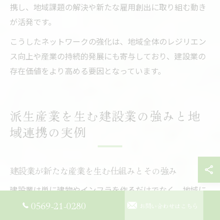
携し、地域課題の解決や新たな雇用創出に取り組む動き
が活発です。
こうしたネットワークの強化は、地域全体のレジリエン
ス向上や産業の持続的発展にも寄与しており、建設業の
存在価値をより高める要因となっています。
派生産業を生む建設業の強みと地
域連携の実例
建設業が新たな産業を生む仕組みとその強み
建設業は単に建物やインフラを作るだけでなく、地域に
0569-21-0280
新たな産業を生み出す起点としても大きな役割を果たし
お問い合わせはこちら
ています。特に愛知県半田市や田原市では、建設事業が