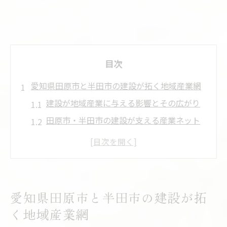
目次
愛知県田原市と半田市の建設が拓く地域産業網
建設が地域産業に与える影響とその広がり
田原市・半田市の建設が支える産業ネット
ワーク
建設業を核とした地域経済の発展モデルを
解説
建設現場から見た地場産業の多様な連携事
愛知県田原市と半田市の建設が拓
例
く地域産業網
地域産業網の中核を担う建設業の役割と特