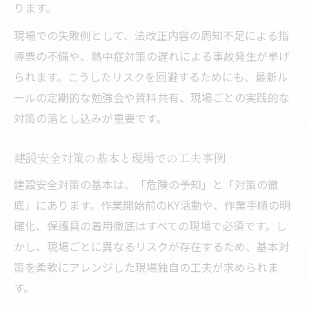
ります。
建設業安全教育ネタと実践的な指導法
建設現場で使える安全教育資料の活用術
現場での失敗例として、法改正内容の周知不足による指
導票の不備や、熱中症対策の遅れによる事故発生が挙げ
建設業の労働災害事例から学ぶ教訓
られます。こうしたリスクを回避するためにも、最新ル
建設現場教育動画の導入と実施効果
ールの定期的な勉強会や資料共有、現場ごとの実践的な
2025年対応へ建設現場で今必要な対策
対策の落とし込みが重要です。
建設業2025年法改正へ向けた安全管理準備
建設安全のための熱中症義務化対応策特集
建設安全対策の基本と現場での工夫事例
建設現場で求められる最新の安全対策とは
建設安全対策の基本は、「危険の予知」と「対策の徹
建設安全管理者が実践すべき新ルール対応
底」にあります。作業開始前のKY活動や、作業手順の明
建設業安全衛生早わかり資料の活用法
確化、保護具の着用徹底はすべての現場で必須です。し
建設の安全ルールを再確認するポイント
かし、現場ごとに異なるリスクが存在するため、基本対
策を柔軟にアレンジした現場独自の工夫が求められま
建設業の安全ルール重要ポイント解説
す。
建設現場で守るべき安全三原則の実践法