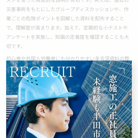
災害事例をもとにしたグループディスカッションや、作
業ごとの危険ポイントを図解した資料を配布すること
で、理解度が高まります。加えて、定期的な小テストや
アンケートを実施し、知識の定着度を確認することも大
切です。
初心者や外国人労働者にも分かりやすい多言語資料の整
備や、スマートフォンからアクセスできるPDF資料の配
布など、時代に合わせた工夫も必要です。こうした取り
組みは、現場の多様化に対応し、全作業員の安全意識を
底上げする実践例として高く評価されています。
建設安全研究会が示す現場改善ポイント
建設安全研究会が提言する現場改善のポイントは、単な
るルールの遵守ではなく「現場主体の安全文化づくり」