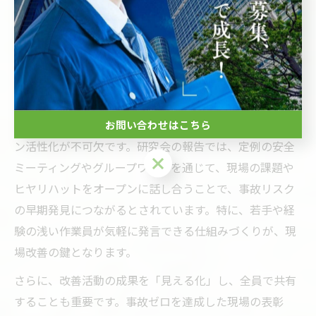
に重点が置かれています。安全研究会で共有される最新
の事故統計やヒヤリハット事例をもとに、現場ごとにリ
スクアセスメントを実施し、具体的な改善策を立案する
ことが推奨されています。例えば、作業手順の見直し
や、定期的な安全パトロールの実施が挙げられます。
現場改善を進める際は、作業員同士のコミュニケーショ
お問い合わせはこちら
ン活性化が不可欠です。研究会の報告では、定例の安全
お問い合わせはこちら
ミーティングやグループワークを通じて、現場の課題や
ヒヤリハットをオープンに話し合うことで、事故リスク
の早期発見につながるとされています。特に、若手や経
験の浅い作業員が気軽に発言できる仕組みづくりが、現
場改善の鍵となります。
さらに、改善活動の成果を「見える化」し、全員で共有
することも重要です。事故ゼロを達成した現場の表彰