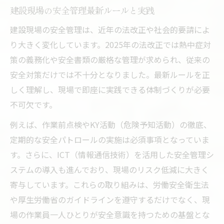
建設現場の安全管理最新ルールと実践
建設安全教育資料を現場でどう活用するか
建設現場の安全管理は、近年の法改正や社会的要請によ
建設安全研究会が示す現場改善ポイント
り大きく変化しています。2025年の法改正では熱中症対
建設の安全対策を強化する日常の取り組み
策の義務化や安全書類の厳格な管理が求められ、従来の
安全意識を高める建設現場の工夫とは
安全対策だけでは不十分となりました。最新ルールを正
建設現場で安全意識を浸透させる工夫例
しく理解し、現場で即座に実践できる体制づくりが必要
建設安全パトロールの実践で意識向上を図
不可欠です。
る
例えば、作業前点検やKY活動（危険予知活動）の徹底、
建設業で役立つ安全標語とスローガン集
定期的な安全パトロールの実施は必須事項となっていま
建設現場でのヒヤリハット共有の仕組みづ
す。さらに、ICT（情報通信技術）を活用した安全管理シ
くり
ステムの導入も進んでおり、現場のリスク低減に大きく
建設現場全体で安全意識を高める教育方法
寄与しています。これらの取り組みは、労働安全衛生法
労働災害を防ぐ建設安全教育の秘訣
や厚生労働省のガイドラインを遵守するだけでなく、現
建設安全教育の基礎と労働災害防止策
場の作業員一人ひとりが安全意識を持つための基盤とな