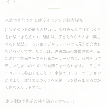
イド
建設イベントで休日を有意義に過ごすコツ
家族で建設に触れる半田市尾張旭市の体験
家族で参加できる建設イベントの魅力解説
建設の現場見学で学ぶ休日の楽しみ方
建設イベントの最大の魅力は、家族みんなで住宅づくり
建設を通じて新しい発見がある週末とは
を体験できる点です。理由は、子どもから大人まで楽し
半田市尾張旭市の建設体験イベント情報
める体験型ワークショップやモデルハウス見学が充実し
建設の魅力を家族で共有する休日の過ごし
ているからです。たとえば、建設車両の乗車体験や、最
方
新の住宅設備を見て触れるコーナーがあり、家族全員で
理想の住まいを探すなら建設イベントへ
新しい住まいのイメージを膨らませられます。こうした
建設イベントで理想の住宅像を具体化する
イベントに参加することで、家族のコミュニケーション
最新の建設技術に触れて理想の家づくり
が深まり、理想の家づくりへの第一歩を踏み出せるのが
建設イベントで比較できる住まいのポイン
大きなメリットです。
ト
建設体験で親子の絆を深める方法とは
建設の専門家と直接相談できる貴重な機会