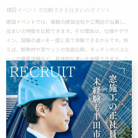
建設イベントで比較できる住まいのポイント
建設イベントでは、複数の建設会社や工務店が出展し、
住まいの特徴を比較できます。その理由は、仕様やデザ
イン、設備の違いを一度に見て体験できるからです。例
えば、断熱材や窓サッシの性能比較、キッチンやバスル
ームの最新設備など、具体的な違いを体感できます。こ
れにより、自分たちに必要な機能やデザインを明確に
し、納得のいく住まい選びが可能です。比較体験を通じ
て、最適な住まいを見つける手助けとなります。
建設の専門家と直接相談できる貴重な機会
建設イベントでは、建設の専門家やスタッフと直接相談
できるのが大きな特徴です。理由は、疑問点や不安をそ
の場で解消でき、具体的なアドバイスを得られるためで