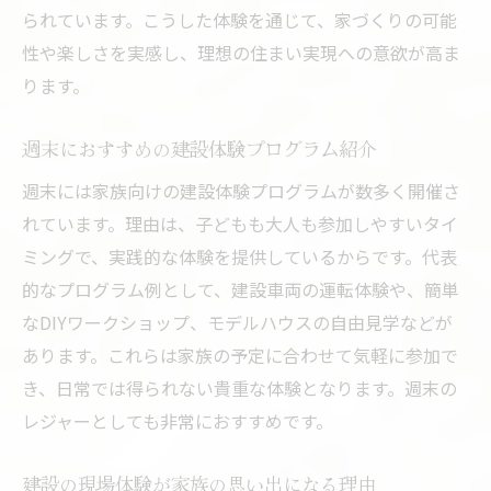
法
られています。こうした体験を通じて、家づくりの可能
子どもの学びにも最適な建設イベント活用法
性や楽しさを実感し、理想の住まい実現への意欲が高ま
ります。
建設イベントが子どもの成長に与える影響
建設体験で子どもが学べる実践的知識とは
週末におすすめの建設体験プログラム紹介
親子で参加する建設体験の学びメリット
週末には家族向けの建設体験プログラムが数多く開催さ
建設イベントが子どもの好奇心を育む理由
れています。理由は、子どもも大人も参加しやすいタイ
子ども向け建設体験イベント活用ポイント
ミングで、実践的な体験を提供しているからです。代表
建設を通じた親子のコミュニケーション促
的なプログラム例として、建設車両の運転体験や、簡単
進法
なDIYワークショップ、モデルハウスの自由見学などが
建設現場で味わう家づくりのリアルな魅力
あります。これらは家族の予定に合わせて気軽に参加で
建設現場見学で感じる家づくりの臨場感
き、日常では得られない貴重な体験となります。週末の
建設プロセスを間近で体験する特別な時間
レジャーとしても非常におすすめです。
家づくりの裏側を建設現場で学ぶポイント
建設の現場体験が家族の思い出になる理由