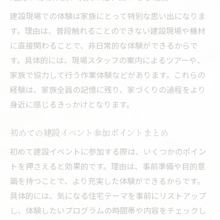
建設現場から得られる住まいづくりの知恵
建設現場での体験は家族にとって特別な思い出になりま
家族で建設の現場を体感する楽しさとは
す。理由は、普段触れることのできない建設現場や機材
建設現場イベント参加で得られる具体的学
に直接関わることで、非日常的な体験ができるからで
び
す。具体的には、現場スタッフの案内によるツアーや、
イベントを通じて信頼できる建設会社を見極め
家族で協力して行う作業体験などがあります。これらの
る
経験は、家族全員の記憶に残り、家づくりの過程をより
建設イベントで会社選びのコツを学ぶ
身近に感じるきっかけとなります。
信頼できる建設会社を見分けるポイント
建設イベント活用で会社の姿勢を比較検討
初めての建設イベント参加ポイントまとめ
建設担当者と直接話せる貴重な機会とは
初めて建設イベントに参加する際は、いくつかのポイン
建設会社選定に役立つイベント参加体験
トを押さえると効果的です。理由は、事前準備や目的意
識を持つことで、より充実した体験ができるからです。
イベントで知る建設会社の特徴と強み
具体的には、気になる住宅テーマを事前にリストアップ
建設イベント参加で広がる家族の思い出作り
し、体験したいプログラムの時間帯や内容をチェックし
家族で建設体験が思い出になる理由とは