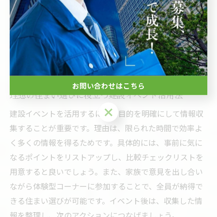
す。例えば、間取りの工夫や予算に応じた提案、リフォ
ームのポイントなど、専門的な知見をもとにしたアドバ
イスが受けられます。直接相談することで、自分たちの
希望をより具体的に伝えられ、信頼できるパートナー選
びにもつながります。
お問い合わせはこちら
理想の住まい選びに役立つ建設イベント活用法
お問い合わせはこちら
建設イベントを活用するには、目的を明確にして情報収
集することが重要です。理由は、限られた時間で効率よ
く多くの情報を得るためです。具体的には、事前に気に
なるポイントをリストアップし、比較チェックリストを
用意すると良いでしょう。また、家族で意見を出し合い
ながら体験型コーナーに参加することで、全員が納得で
きる住まい選びが可能です。イベント後は、収集した情
報を整理し、次のアクションにつなげましょう。