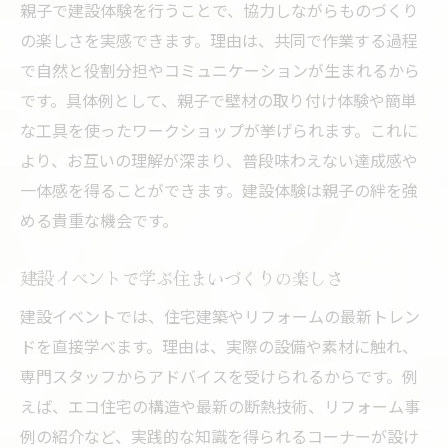
理想の住まい選びに役立つ建設イベント活
親子で建設体験を行うことで、協力しながらものづくり
用法
の楽しさを実感できます。理由は、共同で作業する過程
で自然と役割分担やコミュニケーションが生まれるから
建設イベント参加で見つける新しい住まい
です。具体例として、親子で壁材の取り付け体験や簡単
のヒント
な工具を使ったワークショップが挙げられます。これに
最新住宅トレンド発見の建設体験会とは
より、お互いの理解が深まり、普段味わえない達成感や
建設イベントで最新住宅トレンドを体感
一体感を得ることができます。建設体験は親子の絆を強
建設体験会で注目の住まい設備をチェック
める貴重な機会です。
話題の建設トレンドを体験するメリット紹
介
建設イベントで学ぶ住まいづくりの楽しさ
建設イベントで住まいの進化を実感する方
建設イベントでは、住宅建築やリフォームの最新トレン
法
ドを直接学べます。理由は、実際の設備や素材に触れ、
最新建設アイデアに触れる体験会の魅力解
専門スタッフからアドバイスを受けられるからです。例
説
えば、エコ住宅の構造や最新の断熱技術、リフォーム事
住宅建設トレンドを家族で学ぶ体験会参加
例の紹介など、実践的な知識を得られるコーナーが設け